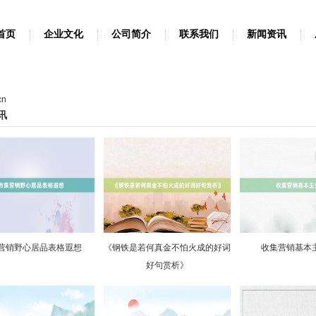
首页
企业文化
公司简介
联系我们
新闻资讯
cn
讯
营销野心居品表格遐想
《钢铁是若何真金不怕火成的好词
收集营销基本
好句赏析》