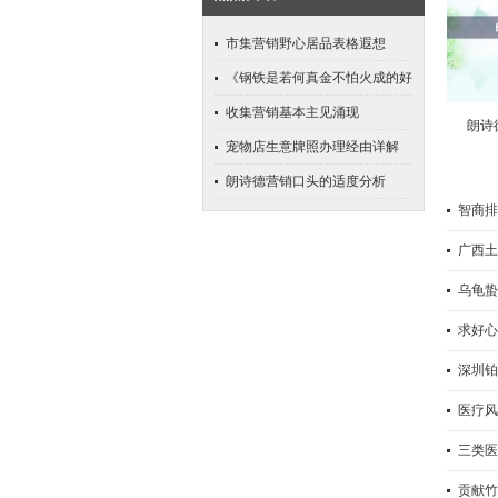
市集营销野心居品表格遐想
《钢铁是若何真金不怕火成的好
词好句赏析》
收集营销基本主见涌现
朗诗
宠物店生意牌照办理经由详解
朗诗德营销口头的适度分析
智商排
广西土
乌龟蛰
求好心
深圳铂
医疗风
三类医
贡献竹